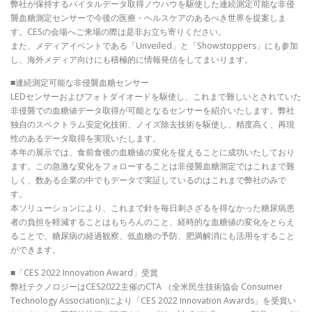
弊社が保持するバイタルデータ取得ノウハウを駆使した連続測定可能な非侵
襲血糖測定センサーで今後の医療・ヘルスケアのあるべき世界を提案しま
す。CESの会場へご来場の際は是非お立ち寄りください。
また、メディアイベントである「Unveiled」と「Showstoppers」にも参加
し、海外メディア向けにも積極的に情報発信をしてまいります。
■連続測定可能な非侵襲血糖センサー
LEDセンサーおよびフォトダイオードを駆使し、これまで難しいとされていた
非侵襲での血糖値データ取得が可能となるセンサーを紹介いたします。弊社
独自のスペクトラム安定化技術、ノイズ除去技術を駆使し、精度高く、再現
性のあるデータ取得を実現いたします。
本年の展示では、食前食後の血糖値の変化を捉えることに成功いたしており
ます。この急激な変化をフォローすることは非侵襲血糖測定ではこれまで難
しく、数ある企業の中でもデータで実証しているのはこれまで弊社のみで
す。
本ソリューションにより、これまで針を毎日刺さざるを得なかった糖尿病患
者の負担を軽減することはもちろんのこと、経時的な血糖値の変化をとらえ
ることで、糖尿病の経過観察、低血糖の予防、肥満解消にも活用をすること
ができます。
■「CES 2022 Innovation Award」受賞
弊社テクノロジーはCES2022主催のCTA （全米民生技術協会 Consumer
Technology Association)により「CES 2022 Innovation Awards」を受賞い