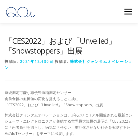
コ
ン
メニュー
テ
ン
ツ
へ
HOME
事業内容
会社概要
最新ニュース
「CES2022」および「Unveiled」
ス
キ
「Showstoppers」出展
ッ
プ
お問い合わせ
日本語
投稿日:
2021年12月30日
投稿者:
株式会社クォンタムオペレーショ
ン
English
(
英語
)
連続測定可能な非侵襲血糖測定センサー
食前食後の血糖値の変化を捉えることに成功
「CES2022」および「Unveiled」「Showstoppers」出展
株式会社クォンタムオペレーションは、2年ぶりにリアル開催される最新コン
シューマ・エレクトロニクスが集結する世界最大規模の展示会「CES 2022」
に「患者負担を減らし、病気にさせない・重症化させない社会を実現するた
めのIoTセンサー」をテーマに出展します。