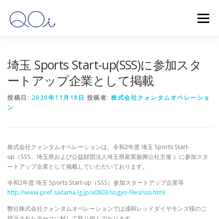
コ
ン
メニュー
テ
ン
ツ
へ
HOME
事業内容
会社概要
最新ニュース
埼玉 Sports Start-up(SSS)に参加スタ
ス
キ
ートアップ企業として掲載
ッ
プ
お問い合わせ
日本語
投稿日:
2020年11月18日
投稿者:
株式会社クォンタムオペレーショ
ン
English
(
英語
)
株式会社クォンタムオペレーションは、令和2年度 埼玉 Sports Start-
up（SSS、埼玉県および公益財団法人埼玉県産業振興公社主催 ）に参加スタ
ートアップ企業として掲載していただいております。
令和2年度 埼玉 Sports Start-up（SSS）参加スタートアップ企業等
http://www.pref.saitama.lg.jp/a0803/sogyo-files/sss.html
弊社株式会社クォンタムオペレーションでは浦和レッドダイヤモンズ様のご
提示されたテーマに対して取り組んでおります。